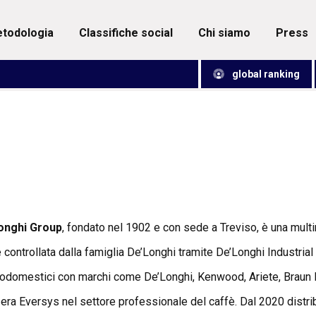
metodologia
classifiche social
chi siamo
press
global ranking
onghi Group
, fondato nel 1902 e con sede a Treviso, è una multi
 controllata dalla famiglia De’Longhi tramite De’Longhi Industrial
rodomestici con marchi come De’Longhi, Kenwood, Ariete, Braun Ho
era Eversys nel settore professionale del caffè. Dal 2020 distribu