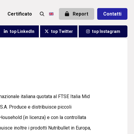
certificato
Report
Contatti
top LinkedIn
top Twitter
top Instagram
nazionale italiana quotata al FTSE Italia Mid
 S.A. Produce e distribuisce piccoli
usehold (in licenza) e con la controllata
isce inoltre i prodotti Nutribullet in Europa,