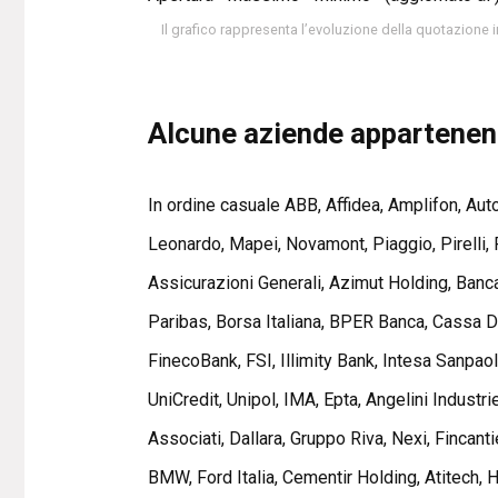
Il grafico rappresenta l’evoluzione della quotazione 
Alcune aziende appartenenti
In ordine casuale ABB, Affidea, Amplifon, Auto
Leonardo, Mapei, Novamont, Piaggio, Pirelli, P
Assicurazioni Generali, Azimut Holding, Ban
Paribas, Borsa Italiana, BPER Banca, Cassa Dep
FinecoBank, FSI, Illimity Bank, Intesa Sanpao
UniCredit, Unipol, IMA, Epta, Angelini Indust
Associati, Dallara, Gruppo Riva, Nexi, Fincan
BMW, Ford Italia, Cementir Holding, Atitech, 