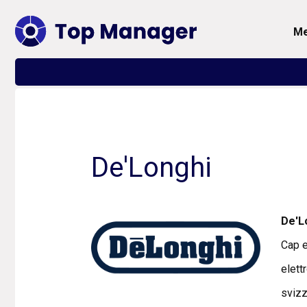
De'Longhi
De'L
Cap e
elett
svizz