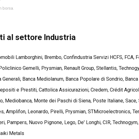
in borsa.
 al settore Industria
mobili Lamborghini, Brembo, Confindustria Servizi HCFS, FCA, Ferra
oliclinico Gemelli, Prysmian, Renault Group, Stellantis, Technogy
ca Generali, Banca Mediolanum, Banca Popolare di Sondrio, Ban
ositi e Prestiti, Cattolica Assicurazioni, Credem, Crédit Agricole
lo, Mediobanca, Monte dei Paschi di Siena, Poste Italiane, Sace,
ries, Amplifon, Leonardo, Pirelli, Prysmian, STMicroelectronics, 
tieri, Pampers, Nuovo Pignone, Lego, De' Longhi, CIR, Technogym, 
Haiki Metals