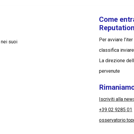
Come entr
Reputatio
Per avviare l’ite
 nei suoi
classifica inviar
La direzione del
pervenute
Rimaniamo
Iscriviti alla new
+39 02 9285 01
osservatorio.to