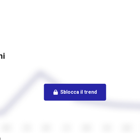
hi
Sblocca il trend
)