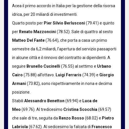
Acea il primo accordo in Italia per la gestione della risorsa
idrica, per 20 miliardi di investimenti.
Quarto posto per
Pier Silvio Berlusconi
(79.41) e quinto
per
Renato Mazzoncini
(78.52). Sale di quattro al sesto
Matteo Del Fante
(76.64), che porta a casa un primo
semestre da 6,2 miliardi, l’apertura del servizio passaporti
in alcune città e il rinnovo del contratto ai dipendenti. A
seguire
Brunello Cucinelli
(76.55) al settimo e
Urbano
Cairo
(75.88) all’ottavo.
Luigi Ferraris
(74.39) e
Giorgio
Armani
(73.82), sono rispettivamente in nona e decima
posizione.
Stabili
Alessandro Benetton
(69.94) e
Luca de
Meo
(69.76). Al tredicesimo
Cristina Scocchia
(69.57)
che sale di tre, seguita da
Renzo Rosso
(68.02) e
Pietro
Labriola
(67.62). Al sedicesimo la falcata di
Francesco