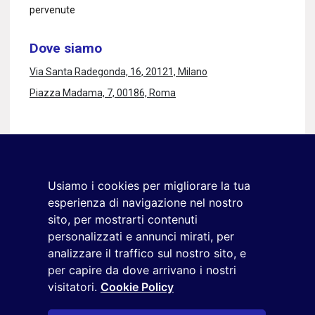
pervenute
Dove siamo
Via Santa Radegonda, 16, 20121, Milano
Piazza Madama, 7, 00186, Roma
Rimaniamo in contatto
Iscriviti alla newsletter
Usiamo i cookies per migliorare la tua
+39 02 9285 01
esperienza di navigazione nel nostro
osservatorio.topmanager@reputationmanager.it
sito, per mostrarti contenuti
personalizzati e annunci mirati, per
analizzare il traffico sul nostro sito, e
Copyright ©2026 Reputation Manager S.p.A. Società
per capire da dove arrivano i nostri
visitatori.
Cookie Policy
Benefit | All rights reserved |
Login
|
Manager
|
Privacy
policy
|
Cookie policy
|
Cookie settings