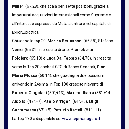
Milleri
(67.28), che scala ben sette posizioni, grazie a
importanti acquisizioni internazionali come Supreme e
all’interesse espresso da Meta a entrare nel capitale di
ExilorLuxottica.
Chiudono la top 20:
Marina Berlusconi
(66.88), Stefano
Venier (65.31) in crescita di uno,
Pierroberto
Folgiero
(65.18) e
Luca Dal Fabbro
(64.70). In crescita
verso la Top 20 anche il CEO di Banca Generali,
Gian
Maria Mossa
(60.14), che guadagna due posizioni
arrivando in 24sima. In Top 100 crescite rilevanti di:
Roberto Cingolani
(30°,+13),
Maximo Ibarra
(38°,+14),
Aldo Isi
(47°,+7),
Paolo Arrigoni
(64°,+5),
Luigi
Cantamessa
(67°,+5),
Patrizio Bertelli
(81°,+11).
La Top 180 è disponibile su:
www.topmanagers.it