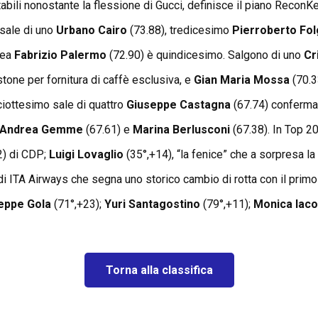
stabili nonostante la flessione di Gucci, definisce il piano ReconKe
sale di uno
Urbano Cairo
(73.88), tredicesimo
Pierroberto Fo
cea
Fabrizio Palermo
(72.90) è quindicesimo. Salgono di uno
Cr
tone per fornitura di caffè esclusiva, e
Gian Maria Mossa
(70.3
ciottesimo sale di quattro
Giuseppe Castagna
(67.74) confermat
o Andrea Gemme
(67.61) e
Marina Berlusconi
(67.38). In Top 
2) di CDP;
Luigi Lovaglio
(35°,+14), “la fenice” che a sorpresa l
i ITA Airways che segna uno storico cambio di rotta con il primo 
eppe Gola
(71°,+23);
Yuri Santagostino
(79°,+11);
Monica Iac
Torna alla classifica