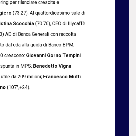
ring per rilanciare crescita e
lgiero
(73.27). Al quattordicesimo sale di
istina Scocchia
(70.76), CEO di Illycaffè
3) AD di Banca Generali con raccolta
o dal cda alla guida di Banco BPM.
200 crescono:
Giovanni Gorno Tempini
a spunta in MPS;
Benedetto Vigna
utile da 209 milioni;
Francesco Mutti
ono
(107°,+24).