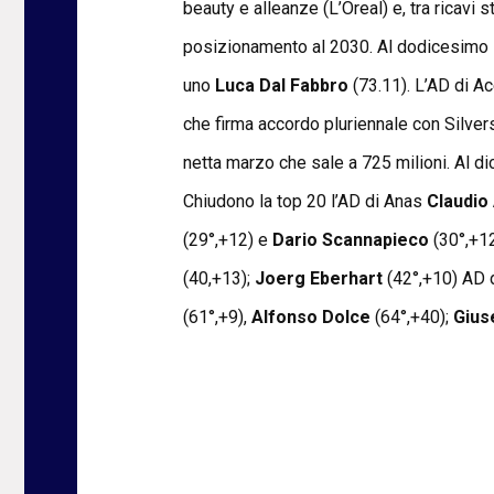
beauty e alleanze (L’Oreal) e, tra ricavi 
posizionamento al 2030. Al dodicesimo 
uno
Luca Dal Fabbro
(73.11). L’AD di A
che firma accordo pluriennale con Silvers
netta marzo che sale a 725 milioni. Al di
Chiudono la top 20 l’AD di Anas
Claudi
(29°,+12) e
Dario Scannapieco
(30°,+1
(40,+13);
Joerg Eberhart
(42°,+10) AD d
(61°,+9),
Alfonso Dolce
(64°,+40);
Gius