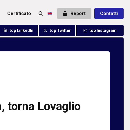
certificato
Report
Contatti
top LinkedIn
top Twitter
top Instagram
, torna Lovaglio