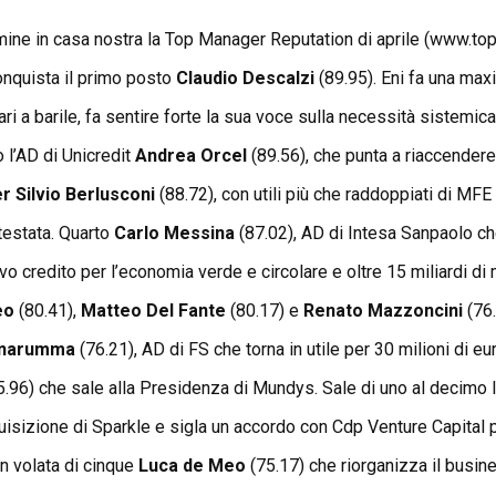
 nomine in casa nostra la Top Manager Reputation di aprile (www.t
conquista il primo posto
Claudio Descalzi
(89.95). Eni fa una maxi
i a barile, fa sentire forte la sua voce sulla necessità sistemica
 l’AD di Unicredit
Andrea Orcel
(89.56), che punta a riaccender
er Silvio Berlusconi
(88.72), con utili più che raddoppiati di MF
testata. Quarto
Carlo Messina
(87.02), AD di Intesa Sanpaolo ch
vo credito per l’economia verde e circolare e oltre 15 miliardi di 
neo
(80.41),
Matteo Del Fante
(80.17) e
Renato Mazzoncini
(76.
onnarumma
(76.21), AD di FS che torna in utile per 30 milioni di eu
.96) che sale alla Presidenza di Mundys. Sale di uno al decimo 
quisizione di Sparkle e sigla un accordo con Cdp Venture Capital pe
in volata di cinque
Luca de Meo
(75.17) che riorganizza il busin