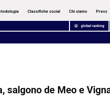
metodologia
classifiche social
chi siamo
press
global ranking
ta, salgono de Meo e Vigna