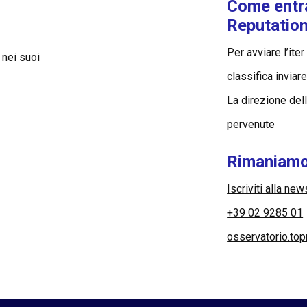
Come entr
Reputatio
Per avviare l’ite
 nei suoi
classifica inviar
La direzione del
pervenute
Rimaniamo
Iscriviti alla new
+39 02 9285 01
osservatorio.to