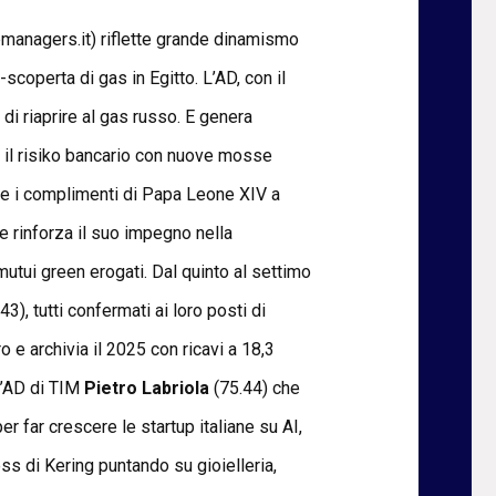
opmanagers.it) riflette grande dinamismo
-scoperta di gas in Egitto. L’AD, con il
 di riaprire al gas russo. E genera
e il risiko bancario con nuove mosse
E e i complimenti di Papa Leone XIV a
e rinforza il suo impegno nella
mutui green erogati. Dal quinto al settimo
43), tutti confermati ai loro posti di
ro e archivia il 2025 con ricavi a 18,3
l’AD di TIM
Pietro Labriola
(75.44) che
r far crescere le startup italiane su AI,
ess di Kering puntando su gioielleria,