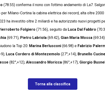
ro
(78.55) conferma il nono con l’ottimo andamento di La7. Salgon
 per Milano-Cortina la cabina elettrica dei record, alta oltre 2000
023 ha investito oltre 2 miliardi e ha autorizzato nuovi progetti pe
Pierroberto Folgiero
(71.56), seguito da
Luca Dal Fabbro
(70.3
chia
(69.71),
Pietro Labriola
(69.42),
Gian Maria Mossa
(69.34).
hiudono la Top 20:
Marina Berlusconi
(66.98) e
Fabrizio Pale
+9);
Luca Cordero di Montezemolo
(27°,+14);
Brunello Cucinel
lesse
(82°,+12);
Alessandro Moricca
(86°,+17);
Giorgio Busnel
Torna alla classifica