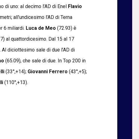
o di uno: al decimo l’AD di Enel
Flavio
 metri; all’undicesimo l’AD di Terna
r 6 miliardi.
Luca de Meo
(72.93) è
7) al quattordicesimo. Dal 15 al 17
 Al diciottesimo sale di due l’AD di
rmo
(65.09), che sale di due. In Top 200 in
li
(33°,+14);
Giovanni Ferrero
(43°,+5);
li
(110°,+13).