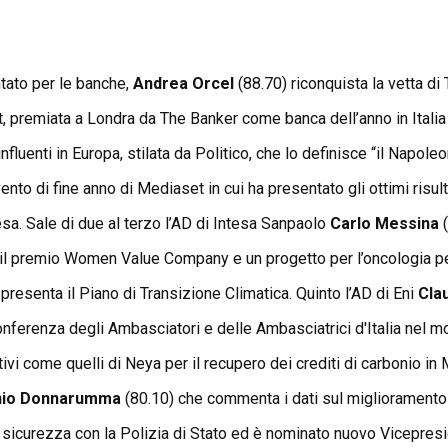
ato per le banche,
Andrea Orcel
(88.70) riconquista la vetta d
, premiata a Londra da The Banker come banca dell’anno in Italia 
influenti in Europa, stilata da Politico, che lo definisce “il Nap
ento di fine anno di Mediaset in cui ha presentato gli ottimi risu
sa. Sale di due al terzo l’AD di Intesa Sanpaolo
Carlo Messina
(
n il premio Women Value Company e un progetto per l’oncologia ped
presenta il Piano di Transizione Climatica. Quinto l’AD di Eni
Cla
Conferenza degli Ambasciatori e delle Ambasciatrici d'Italia nel 
ttivi come quelli di Neya per il recupero dei crediti di carbonio 
nio Donnarumma
(80.10) che commenta i dati sul miglioramento de
ulla sicurezza con la Polizia di Stato ed è nominato nuovo Vicepre