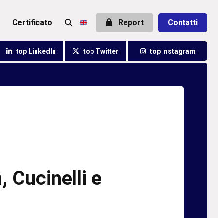
certificato
Report
Contatti
top LinkedIn
top Twitter
top Instagram
, Cucinelli e