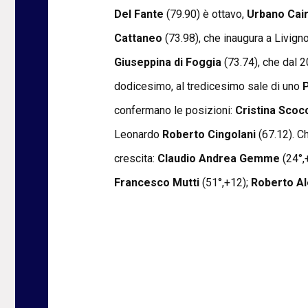
Del Fante
(79.90) è ottavo,
Urbano Cai
Cattaneo
(73.98), che inaugura a Livigno
Giuseppina di Foggia
(73.74), che dal 2
dodicesimo, al tredicesimo sale di uno
confermano le posizioni:
Cristina Scoc
Leonardo
Roberto Cingolani
(67.12). C
crescita:
Claudio Andrea Gemme
(24°,
Francesco Mutti
(51°,+12);
Roberto A