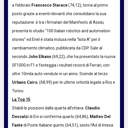
a febbraio
Francesco Starace
(74,12), torna al primo
posto grazie a eventi rilevanti che consolidano la sua
reputazione: è tra i firmatari del Manifesto di Assisi,
presenta lo studio “100 Italian robotics and automation
stories” ed Enel è stata inclusa nella “lista A” per il
cambiamento climatico, pubblicata da CDP. Sale al
secondo
John Elkann
(69,22), che ha presentato la nuova
SF1000 in F1 e festeggia i risultati record di Ferrari, con
oltre 10mila auto vendute in un anno. Scende al terzo
Urbano Cairo
, (68,99) per le ultime criticità legate a Rcs e
Torino.
La Top 15
Stabili le posizioni dalla quarta all’ottava.
Claudio
Descalzi
di Eni si conferma quarto (64,86),
Matteo Del
Fante
di Poste Italiane quinto (64,51), sesto l’Ad di Intesa