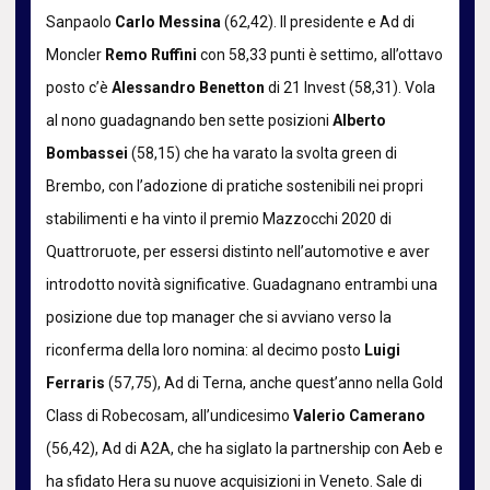
Sanpaolo
Carlo Messina
(62,42). Il presidente e Ad di
Moncler
Remo Ruffini
con 58,33 punti è settimo, all’ottavo
posto c’è
Alessandro Benetton
di 21 Invest (58,31). Vola
al nono guadagnando ben sette posizioni
Alberto
Bombassei
(58,15) che ha varato la svolta green di
Brembo, con l’adozione di pratiche sostenibili nei propri
stabilimenti e ha vinto il premio Mazzocchi 2020 di
Quattroruote, per essersi distinto nell’automotive e aver
introdotto novità significative. Guadagnano entrambi una
posizione due top manager che si avviano verso la
riconferma della loro nomina: al decimo posto
Luigi
Ferraris
(57,75), Ad di Terna, anche quest’anno nella Gold
Class di Robecosam, all’undicesimo
Valerio Camerano
(56,42), Ad di A2A, che ha siglato la partnership con Aeb e
ha sfidato Hera su nuove acquisizioni in Veneto. Sale di