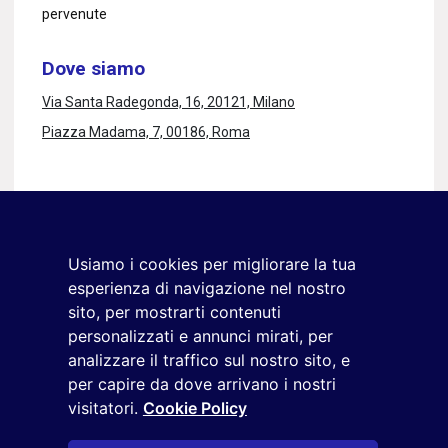
pervenute
Dove siamo
Via Santa Radegonda, 16, 20121, Milano
Piazza Madama, 7, 00186, Roma
Rimaniamo in contatto
Iscriviti alla newsletter
Usiamo i cookies per migliorare la tua
+39 02 9285 01
esperienza di navigazione nel nostro
osservatorio.topmanager@reputationmanager.it
sito, per mostrarti contenuti
personalizzati e annunci mirati, per
analizzare il traffico sul nostro sito, e
Copyright ©2026 Reputation Manager S.p.A. Società
per capire da dove arrivano i nostri
visitatori.
Cookie Policy
Benefit | All rights reserved |
Login
|
Manager
|
Privacy
policy
|
Cookie policy
|
Cookie settings