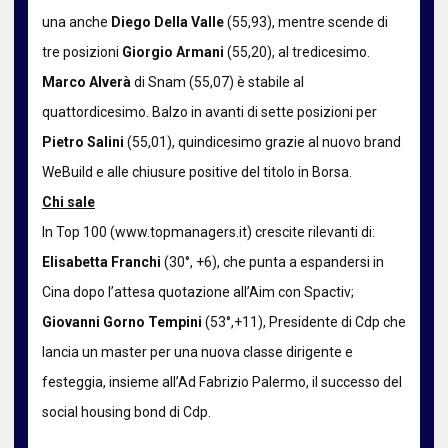
una anche
Diego Della Valle
(55,93), mentre scende di
tre posizioni
Giorgio Armani
(55,20), al tredicesimo.
Marco Alverà
di Snam (55,07) è stabile al
quattordicesimo. Balzo in avanti di sette posizioni per
Pietro Salini
(55,01), quindicesimo grazie al nuovo brand
WeBuild e alle chiusure positive del titolo in Borsa.
Chi sale
In Top 100 (www.topmanagers.it) crescite rilevanti di:
Elisabetta Franchi
(30°, +6), che punta a espandersi in
Cina dopo l’attesa quotazione all’Aim con Spactiv;
Giovanni Gorno Tempini
(53°,+11), Presidente di Cdp che
lancia un master per una nuova classe dirigente e
festeggia, insieme all’Ad Fabrizio Palermo, il successo del
social housing bond di Cdp.