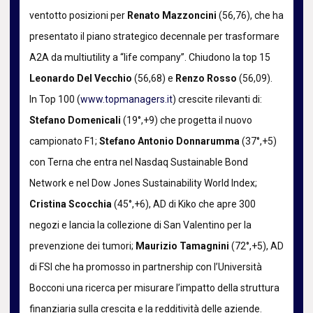
ventotto posizioni per
Renato Mazzoncini
(56,76), che ha
presentato il piano strategico decennale per trasformare
A2A da multiutility a “life company”. Chiudono la top 15
Leonardo Del Vecchio
(56,68) e
Renzo Rosso
(56,09).
In Top 100 (
www.topmanagers.it
) crescite rilevanti di:
Stefano Domenicali
(19°,+9) che progetta il nuovo
campionato F1;
Stefano Antonio Donnarumma
(37°,+5)
con Terna che entra nel Nasdaq Sustainable Bond
Network e nel Dow Jones Sustainability World Index;
Cristina Scocchia
(45°,+6), AD di Kiko che apre 300
negozi e lancia la collezione di San Valentino per la
prevenzione dei tumori;
Maurizio Tamagnini
(72°,+5), AD
di FSI che ha promosso in partnership con l’Università
Bocconi una ricerca per misurare l’impatto della struttura
finanziaria sulla crescita e la redditività delle aziende.