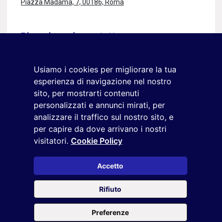
Piazza Madama, 7, 00186, Roma
Rimaniamo in contatto
Iscriviti alla newsletter
+39 02 9285 01
Usiamo i cookies per migliorare la tua
esperienza di navigazione nel nostro
osservatorio.topmanager@reputationmanager.it
sito, per mostrarti contenuti
personalizzati e annunci mirati, per
analizzare il traffico sul nostro sito, e
Copyright ©2026 Reputation Manager S.p.A. Società
per capire da dove arrivano i nostri
Benefit | All rights reserved |
Login
|
Manager
|
Privacy
visitatori.
Cookie Policy
policy
|
Cookie policy
|
Cookie settings
Accetto
Questo sito è protetto da reCAPTCHA e si applicano la
Privacy
Rifiuto
Policy
e i
Termini di servizio
di Google
Preferenze