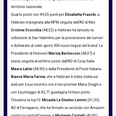
territorio nazionale.
Quarto posto con 49,05 punti per
Elisabetta Franchi
, a
febbraio impegnata alla MFW, seguita dall’AD di Kiko:
Cristina Scocchia
(48,52) a febbraio ha lanciato la
collezione di San Valentino per la prevenzione dei tumori
e dichiarato di voler aprire 300 nuovi negozi del brand. La
Presidente di Fininvest
Marina Berlusconi
(48,07) è
sesta, seguita al settimo posto dall’AD di Coop Italia
Maura Latini
(44,90) e dalla Presidente di Poste Italiane
Bianca Maria Farina
, che a febbraio è stata citata sul
web per il suo incontro con il neo premier Mario Draghi e
con il punteggio di 42,71 guadagna l’ottavo posto.
Chiudono la top10:
Micaela Le Divelec Lemmi
(41,33),
AD di Ferragamo, che ha firmato un accordo con Amazon
contro la contraffazione, e
Michaela Castelli
(40,45),