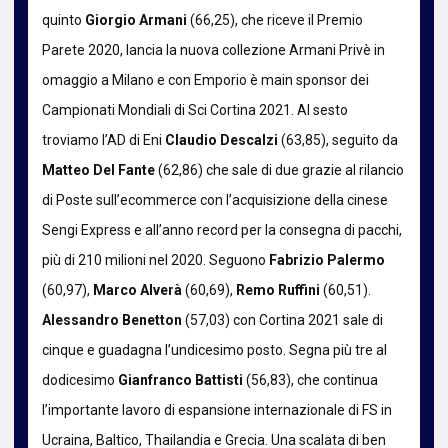
quinto
Giorgio Armani
(66,25), che riceve il Premio
Parete 2020, lancia la nuova collezione Armani Privè in
omaggio a Milano e con Emporio è main sponsor dei
Campionati Mondiali di Sci Cortina 2021. Al sesto
troviamo l’AD di Eni
Claudio Descalzi
(63,85), seguito da
Matteo Del Fante
(62,86) che sale di due grazie al rilancio
di Poste sull’ecommerce con l’acquisizione della cinese
Sengi Express e all’anno record per la consegna di pacchi,
più di 210 milioni nel 2020. Seguono
Fabrizio Palermo
(60,97),
Marco Alverà
(60,69),
Remo Ruffini
(60,51).
Alessandro Benetton
(57,03) con Cortina 2021 sale di
cinque e guadagna l’undicesimo posto. Segna più tre al
dodicesimo
Gianfranco Battisti
(56,83), che continua
l’importante lavoro di espansione internazionale di FS in
Ucraina, Baltico, Thailandia e Grecia. Una scalata di ben