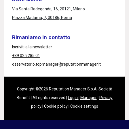
Via Santa Radegonda, 16, 20121, Milano
Piazza Madama, 7, 00186, Roma
Rimaniamo in contatto
Iscriviti alla newsletter
+39 02 9285 01
osservatorio.topmanager@reputationmanager.it
Copyright ©2026 Reputation Manager S.p.A. Società
Benefit | All rights reserved |
Login
|
Manager
|
Privacy
policy
|
Cookie policy
|
Cookie settings
Questo sito è protetto da reCAPTCHA e si applicano la
Privacy
Policy
e i
Termini di servizio
di Google