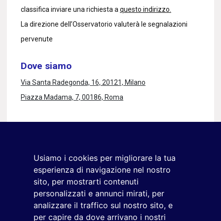
classifica inviare una richiesta a
questo indirizzo.
La direzione dell’Osservatorio valuterà le segnalazioni
pervenute
Dove siamo
Via Santa Radegonda, 16, 20121, Milano
Piazza Madama, 7, 00186, Roma
Rimaniamo in contatto
Iscriviti alla newsletter
Usiamo i cookies per migliorare la tua
+39 02 9285 01
esperienza di navigazione nel nostro
osservatorio.topmanager@reputationmanager.it
sito, per mostrarti contenuti
personalizzati e annunci mirati, per
analizzare il traffico sul nostro sito, e
per capire da dove arrivano i nostri
Copyright ©2026 Reputation Manager S.p.A. Società