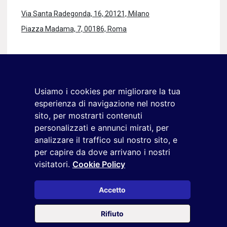
Via Santa Radegonda, 16, 20121, Milano
Piazza Madama, 7, 00186, Roma
Rimaniamo in contatto
Iscriviti alla newsletter
Usiamo i cookies per migliorare la tua
+39 02 9285 01
esperienza di navigazione nel nostro
osservatorio.topmanager@reputationmanager.it
sito, per mostrarti contenuti
personalizzati e annunci mirati, per
analizzare il traffico sul nostro sito, e
per capire da dove arrivano i nostri
Copyright ©2026 Reputation Manager S.p.A. Società
visitatori.
Cookie Policy
Benefit | All rights reserved |
Login
|
Manager
|
Privacy
policy
|
Cookie policy
|
Cookie settings
Accetto
Questo sito è protetto da reCAPTCHA e si applicano la
Privacy
Rifiuto
Policy
e i
Termini di servizio
di Google