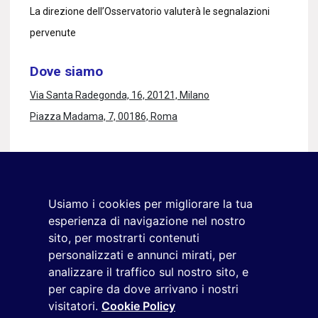
La direzione dell’Osservatorio valuterà le segnalazioni
pervenute
Dove siamo
Via Santa Radegonda, 16, 20121, Milano
Piazza Madama, 7, 00186, Roma
Rimaniamo in contatto
Iscriviti alla newsletter
Usiamo i cookies per migliorare la tua
+39 02 9285 01
esperienza di navigazione nel nostro
osservatorio.topmanager@reputationmanager.it
sito, per mostrarti contenuti
personalizzati e annunci mirati, per
analizzare il traffico sul nostro sito, e
per capire da dove arrivano i nostri
Copyright ©2026 Reputation Manager S.p.A. Società
visitatori.
Cookie Policy
Benefit | All rights reserved |
Login
|
Manager
|
Privacy