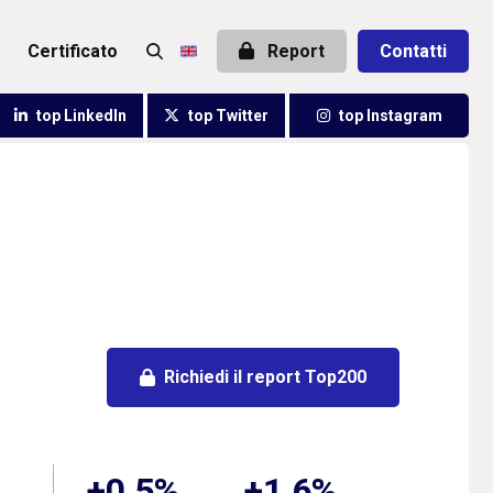
certificato
Report
Contatti
top LinkedIn
top Twitter
top Instagram
Richiedi il report Top200
+0,5%
+1,6%