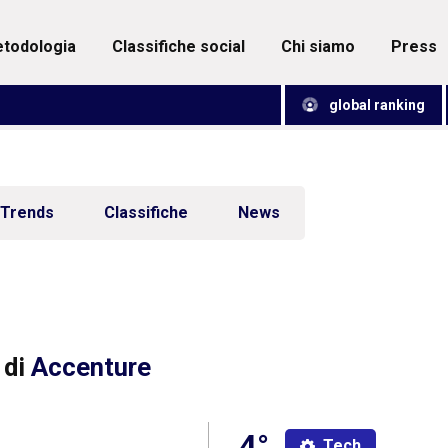
metodologia
classifiche social
chi siamo
press
global ranking
Trends
Classifiche
News
 di
Accenture
4°
Tech