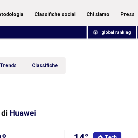
metodologia
classifiche social
chi siamo
press
global ranking
Trends
Classifiche
 di
Huawei
14°
Tech