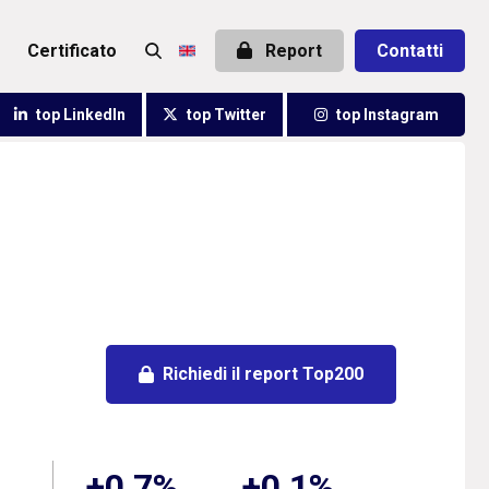
certificato
Report
Contatti
top LinkedIn
top Twitter
top Instagram
Richiedi il report Top200
+0,7%
+0,1%