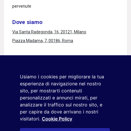
pervenute
Dove siamo
Via Santa Radegonda, 16, 20121, Milano
Piazza Madama, 7, 00186, Roma
Rimaniamo in contatto
Iscriviti alla newsletter
Usiamo i cookies per migliorare la tua
+39 02 9285 01
esperienza di navigazione nel nostro
osservatorio.topmanager@reputationmanager.it
sito, per mostrarti contenuti
personalizzati e annunci mirati, per
analizzare il traffico sul nostro sito, e
per capire da dove arrivano i nostri
Copyright ©2026 Reputation Manager S.p.A. Società
visitatori.
Cookie Policy
Benefit | All rights reserved |
Login
|
Manager
|
Privacy
policy
|
Cookie policy
|
Cookie settings