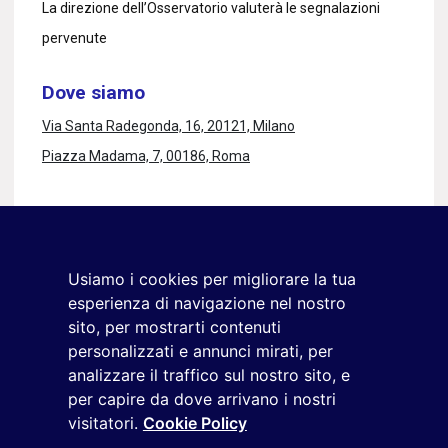
La direzione dell’Osservatorio valuterà le segnalazioni
pervenute
Dove siamo
Via Santa Radegonda, 16, 20121, Milano
Piazza Madama, 7, 00186, Roma
Rimaniamo in contatto
Iscriviti alla newsletter
Usiamo i cookies per migliorare la tua
+39 02 9285 01
esperienza di navigazione nel nostro
osservatorio.topmanager@reputationmanager.it
sito, per mostrarti contenuti
personalizzati e annunci mirati, per
analizzare il traffico sul nostro sito, e
per capire da dove arrivano i nostri
Copyright ©2026 Reputation Manager S.p.A. Società
visitatori.
Cookie Policy
Benefit | All rights reserved |
Login
|
Manager
|
Privacy