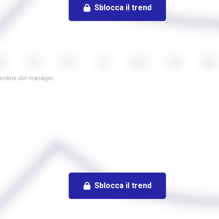
Sblocca il trend
 online del manager.
Sblocca il trend