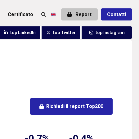
certificato
Report
Contatti
top LinkedIn
top Twitter
top Instagram
Richiedi il report Top200
-0,7%
-0,4%