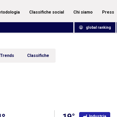
metodologia
classifiche social
chi siamo
press
global ranking
Trends
Classifiche
19°
Industria