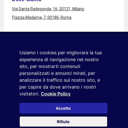
Via Santa Radegonda, 16, 20121, Milano
Piazza Madama, 7, 00186, Roma
Rimaniamo in contatto
Iscriviti alla newsletter
Usiamo i cookies per migliorare la tua
+39 02 9285 01
esperienza di navigazione nel nostro
osservatorio.topmanager@reputationmanager.it
sito, per mostrarti contenuti
personalizzati e annunci mirati, per
analizzare il traffico sul nostro sito, e
per capire da dove arrivano i nostri
Copyright ©2026 Reputation Manager S.p.A. Società
visitatori.
Cookie Policy
Benefit | All rights reserved |
Login
|
Manager
|
Privacy
policy
|
Cookie policy
|
Cookie settings
Accetto
Questo sito è protetto da reCAPTCHA e si applicano la
Privacy
Rifiuto
Policy
e i
Termini di servizio
di Google