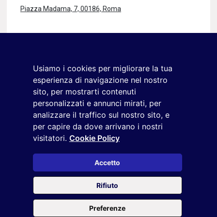
Piazza Madama, 7, 00186, Roma
Rimaniamo in contatto
Iscriviti alla newsletter
Usiamo i cookies per migliorare la tua
+39 02 9285 01
esperienza di navigazione nel nostro
osservatorio.topmanager@reputationmanager.it
sito, per mostrarti contenuti
personalizzati e annunci mirati, per
analizzare il traffico sul nostro sito, e
per capire da dove arrivano i nostri
Copyright ©2026 Reputation Manager S.p.A. Società
visitatori.
Cookie Policy
Benefit | All rights reserved |
Login
|
Manager
|
Privacy
policy
|
Cookie policy
|
Cookie settings
Accetto
Questo sito è protetto da reCAPTCHA e si applicano la
Privacy
Rifiuto
Policy
e i
Termini di servizio
di Google
Preferenze