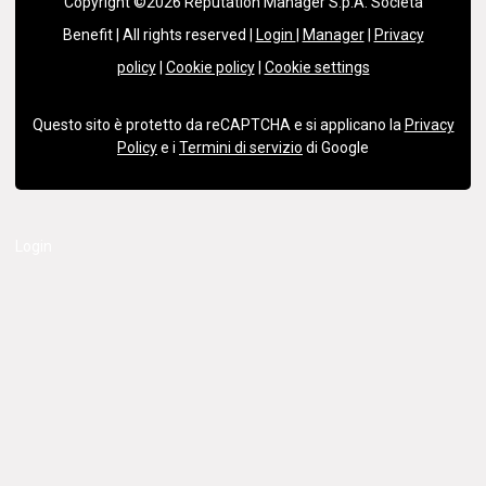
Copyright ©2026 Reputation Manager S.p.A. Società
Benefit | All rights reserved |
Login
|
Manager
|
Privacy
policy
|
Cookie policy
|
Cookie settings
Questo sito è protetto da reCAPTCHA e si applicano la
Privacy
Policy
e i
Termini di servizio
di Google
Login