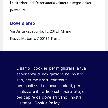
La direzione dell’Osservatorio valuterà le segnalazioni
pervenute
Dove siamo
Via Santa Radegonda, 16, 20121, Milano
Piazza Madama, 7, 00186, Roma
Rimaniamo in contatto
Iscriviti alla newsletter
Usiamo i cookies per migliorare la tua
+39 02 9285 01
esperienza di navigazione nel nostro
osservatorio.topmanager@reputationmanager.it
sito, per mostrarti contenuti
personalizzati e annunci mirati, per
analizzare il traffico sul nostro sito, e
per capire da dove arrivano i nostri
Copyright ©2026 Reputation Manager S.p.A. Società
visitatori.
Cookie Policy
Benefit | All rights reserved |
Login
|
Manager
|
Privacy