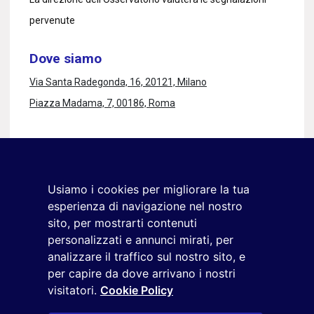
pervenute
Dove siamo
Via Santa Radegonda, 16, 20121, Milano
Piazza Madama, 7, 00186, Roma
Rimaniamo in contatto
Iscriviti alla newsletter
Usiamo i cookies per migliorare la tua
+39 02 9285 01
esperienza di navigazione nel nostro
osservatorio.topmanager@reputationmanager.it
sito, per mostrarti contenuti
personalizzati e annunci mirati, per
analizzare il traffico sul nostro sito, e
per capire da dove arrivano i nostri
Copyright ©2026 Reputation Manager S.p.A. Società
visitatori.
Cookie Policy
Benefit | All rights reserved |
Login
|
Manager
|
Privacy