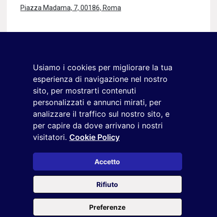
Piazza Madama, 7, 00186, Roma
Rimaniamo in contatto
Iscriviti alla newsletter
Usiamo i cookies per migliorare la tua
+39 02 9285 01
esperienza di navigazione nel nostro
osservatorio.topmanager@reputationmanager.it
sito, per mostrarti contenuti
personalizzati e annunci mirati, per
analizzare il traffico sul nostro sito, e
per capire da dove arrivano i nostri
Copyright ©2026 Reputation Manager S.p.A. Società
visitatori.
Cookie Policy
Benefit | All rights reserved |
Login
|
Manager
|
Privacy
policy
|
Cookie policy
|
Cookie settings
Accetto
Questo sito è protetto da reCAPTCHA e si applicano la
Privacy
Rifiuto
Policy
e i
Termini di servizio
di Google
Preferenze